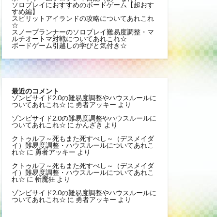
ソロプレイにおすすめのボードゲーム【超おす
すめ編】
スピリットアイランドの攻略についてあれこれ
☆
スノープランナーのソロプレイ難易度調整・マ
ルチオートマ対戦についてあれこれ☆
ボードゲーム引越しの学びと気付き☆
最近のコメント
ゾンビサイド2.0の難易度調整やハウスルールに
ついてあれこれ☆
に
勇者アッキー
より
ゾンビサイド2.0の難易度調整やハウスルールに
ついてあれこれ☆
に
かんざき
より
クトゥルフ～死もまた死すべし～（デスメイダ
イ）難易度調整・ハウスルールについてあれこ
れ☆
に
勇者アッキー
より
クトゥルフ～死もまた死すべし～（デスメイダ
イ）難易度調整・ハウスルールについてあれこ
れ☆
に
斬魔狂
より
ゾンビサイド2.0の難易度調整やハウスルールに
ついてあれこれ☆
に
勇者アッキー
より