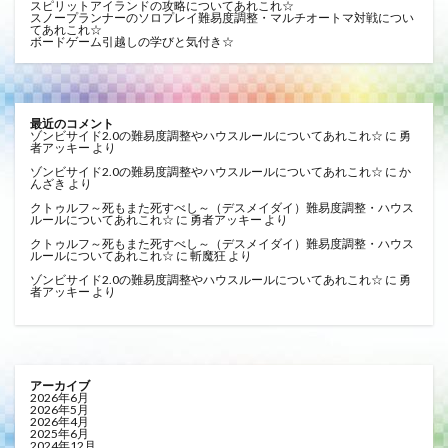
スピリットアイランドの攻略についてあれこれ☆
スノープランナーのソロプレイ難易度調整・マルチオートマ対戦につい
てあれこれ☆
ボードゲーム引越しの学びと気付き☆
最近のコメント
ゾンビサイド2.0の難易度調整やハウスルールについてあれこれ☆
に
勇
者アッキー
より
ゾンビサイド2.0の難易度調整やハウスルールについてあれこれ☆
に
か
んざき
より
クトゥルフ～死もまた死すべし～（デスメイダイ）難易度調整・ハウス
ルールについてあれこれ☆
に
勇者アッキー
より
クトゥルフ～死もまた死すべし～（デスメイダイ）難易度調整・ハウス
ルールについてあれこれ☆
に
斬魔狂
より
ゾンビサイド2.0の難易度調整やハウスルールについてあれこれ☆
に
勇
者アッキー
より
アーカイブ
2026年6月
2026年5月
2026年4月
2025年6月
2024年12月