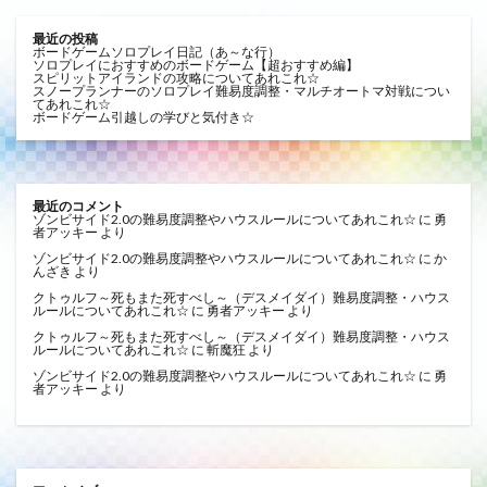
最近の投稿
ボードゲームソロプレイ日記（あ～な行）
ソロプレイにおすすめのボードゲーム【超おすすめ編】
スピリットアイランドの攻略についてあれこれ☆
スノープランナーのソロプレイ難易度調整・マルチオートマ対戦につい
てあれこれ☆
ボードゲーム引越しの学びと気付き☆
最近のコメント
ゾンビサイド2.0の難易度調整やハウスルールについてあれこれ☆
に
勇
者アッキー
より
ゾンビサイド2.0の難易度調整やハウスルールについてあれこれ☆
に
か
んざき
より
クトゥルフ～死もまた死すべし～（デスメイダイ）難易度調整・ハウス
ルールについてあれこれ☆
に
勇者アッキー
より
クトゥルフ～死もまた死すべし～（デスメイダイ）難易度調整・ハウス
ルールについてあれこれ☆
に
斬魔狂
より
ゾンビサイド2.0の難易度調整やハウスルールについてあれこれ☆
に
勇
者アッキー
より