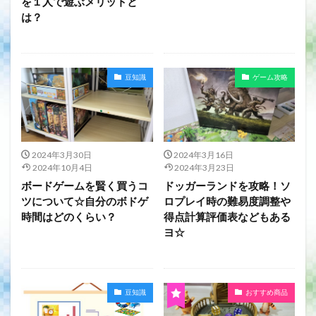
を１人で遊ぶメリットと
は？
豆知識
ゲーム攻略
2024年3月30日
2024年3月16日
2024年10月4日
2024年3月23日
ボードゲームを賢く買うコ
ドッガーランドを攻略！ソ
ツについて☆自分のボドゲ
ロプレイ時の難易度調整や
時間はどのくらい？
得点計算評価表などもある
ヨ☆
豆知識
おすすめ商品