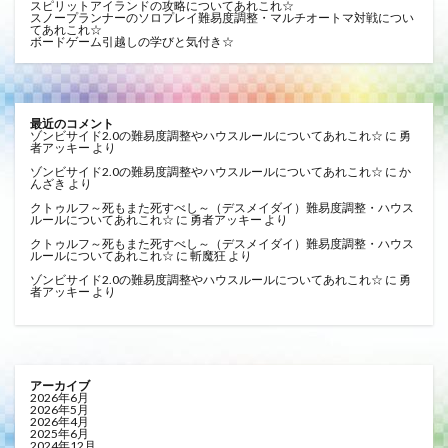
スピリットアイランドの攻略についてあれこれ☆
スノープランナーのソロプレイ難易度調整・マルチオートマ対戦につい
てあれこれ☆
ボードゲーム引越しの学びと気付き☆
最近のコメント
ゾンビサイド2.0の難易度調整やハウスルールについてあれこれ☆
に
勇
者アッキー
より
ゾンビサイド2.0の難易度調整やハウスルールについてあれこれ☆
に
か
んざき
より
クトゥルフ～死もまた死すべし～（デスメイダイ）難易度調整・ハウス
ルールについてあれこれ☆
に
勇者アッキー
より
クトゥルフ～死もまた死すべし～（デスメイダイ）難易度調整・ハウス
ルールについてあれこれ☆
に
斬魔狂
より
ゾンビサイド2.0の難易度調整やハウスルールについてあれこれ☆
に
勇
者アッキー
より
アーカイブ
2026年6月
2026年5月
2026年4月
2025年6月
2024年12月