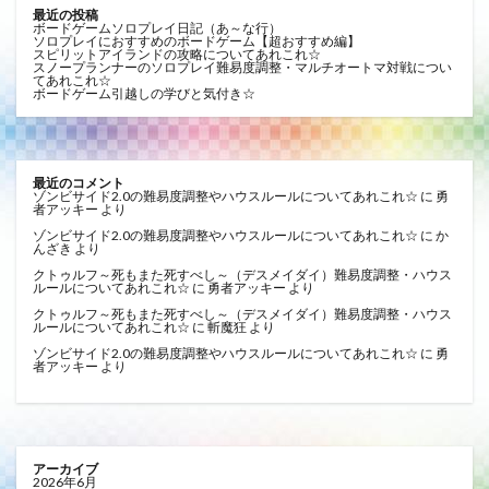
最近の投稿
ボードゲームソロプレイ日記（あ～な行）
ソロプレイにおすすめのボードゲーム【超おすすめ編】
スピリットアイランドの攻略についてあれこれ☆
スノープランナーのソロプレイ難易度調整・マルチオートマ対戦につい
てあれこれ☆
ボードゲーム引越しの学びと気付き☆
最近のコメント
ゾンビサイド2.0の難易度調整やハウスルールについてあれこれ☆
に
勇
者アッキー
より
ゾンビサイド2.0の難易度調整やハウスルールについてあれこれ☆
に
か
んざき
より
クトゥルフ～死もまた死すべし～（デスメイダイ）難易度調整・ハウス
ルールについてあれこれ☆
に
勇者アッキー
より
クトゥルフ～死もまた死すべし～（デスメイダイ）難易度調整・ハウス
ルールについてあれこれ☆
に
斬魔狂
より
ゾンビサイド2.0の難易度調整やハウスルールについてあれこれ☆
に
勇
者アッキー
より
アーカイブ
2026年6月