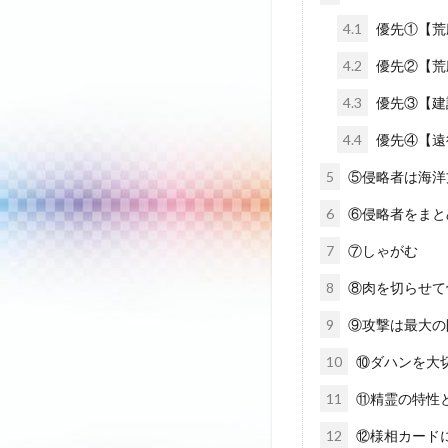
4.1
優先①【荒
4.2
優先②【荒
4.3
優先③【建
4.4
優先④【遠
5
⑤侵略者は海洋
6
⑥侵略者をまと
7
⑦しゃがむ
8
⑧肉を切らせて
9
⑨攻撃は最大の
10
⑩ダハンを大
11
⑪精霊の特性
12
⑫様相カード