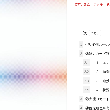
ます。また、アッキーさ
目次
1
①初心者ルール
2
②能力カード獲
2.1
（１）エレ
2.2
（２）防御
2.3
（３）速効
2.4
（４）状況
3
③大能力カード
4
④優先順位を考