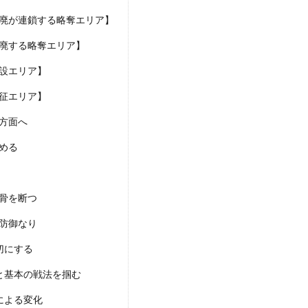
廃が連鎖する略奪エリア】
廃する略奪エリア】
設エリア】
征エリア】
方面へ
める
骨を断つ
防御なり
切にする
と基本の戦法を掴む
による変化