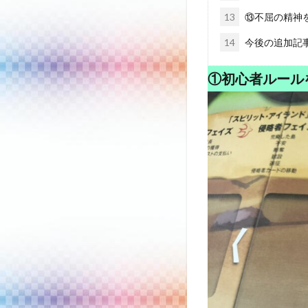
13
⑬不屈の精神
14
今後の追加記
①初心者ルール