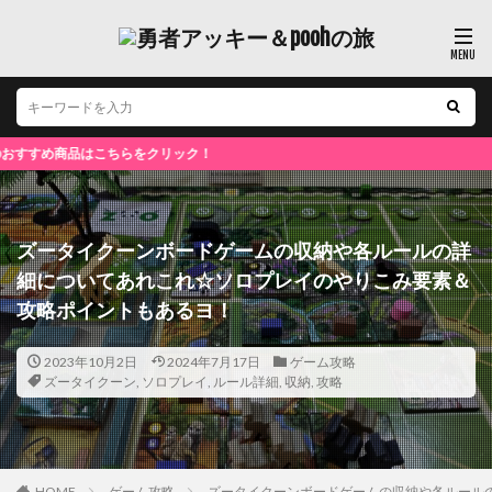
ズータイクーンボードゲームの収納や各ルールの詳
細についてあれこれ☆ソロプレイのやりこみ要素＆
攻略ポイントもあるヨ！
2023年10月2日
2024年7月17日
ゲーム攻略
ズータイクーン
,
ソロプレイ
,
ルール詳細
,
収納
,
攻略
HOME
ゲーム攻略
ズータイクーンボードゲームの収納や各ルール