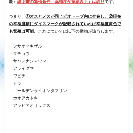
能）
説明書の繁殖条件「幸福度が黄緑以上」は誤り
です。
つまり、
①オスとメスが同じビオトープ内に存在し、②現在
の幸福度横にダイスマークが記載されていれば
幸福度黄色で
も
繁殖は可能。
これについては以下の動物が該当します。
・フサオマキザル
・ダチョウ
・サバンナシマウマ
・アライグマ
・ワピチ
・トラ
・ゴールデンライオンタマリン
・ホオアカトキ
・アラビアオリックス