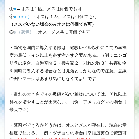
①
α
→オスは１匹。メスは何個でも可
②
α（♂♂）
→オスは１匹。メスは何個でも可
（メスがいない場合のみオスは何個でも可）
③
α（灰色）
→オス・メス共に何個でも可
・動物を園内に導入する際は、経験レベル以外に全ての幸福
度の最低ライン以上を必ず満たす必要がある。（例：ニシゴ
リラの場合、自遊空間２・棲み家２・群れの数３）共存動物
を同時に導入する場合などは見落としがちなので注意。点線
の囲いマークはあまり気にしなくてよいです
・群れの大きさで＋の数値がない動物については、それ以上
群れを増やすことが出来ない。（例：アメリカグマの場合は
最大で２）
・繁殖ができるかどうかは、オスとメスが存在し、現在の幸
福度で決まる。（例：ダチョウの場合は幸福度黄色で繁殖可